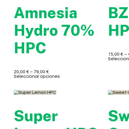
Amnesia
BZ
Hydro 70%
H
HPC
15,00
€
–
Seleccion
20,00
€
–
79,00
€
Seleccionar opciones
Super
Sw