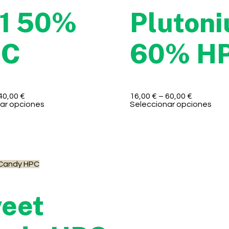
1 50%
Pluton
PC
60% H
40,00
€
16,00
€
–
60,00
€
ar opciones
Seleccionar opciones
eet