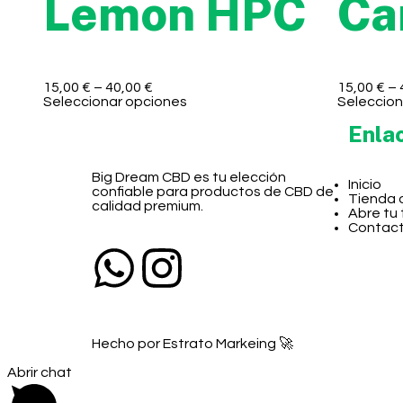
Lemon HPC
Ca
15,00
€
–
40,00
€
15,00
€
–
Seleccionar opciones
Seleccion
Enla
Big Dream CBD es tu elección
Inicio
confiable para productos de CBD de
Tienda 
calidad premium.
Abre tu
Contac
Hecho por Estrato Markeing 🚀
Abrir chat