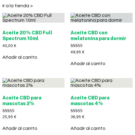
Ir a la tienda >
Aceite 20% CBD Full
Aceite CBD con
Spectrum 10ml
melatonina para dormir
40,00
€
Valorado con
49,95
€
5.00
Añadir al carrito
de 5
Añadir al carrito
Aceite CBD para
Aceite CBD para
mascotas 2%
mascotas 4%
Valorado con
Valorado con
25,95
€
36,95
€
5.00
5.00
de 5
de 5
Añadir al carrito
Añadir al carrito