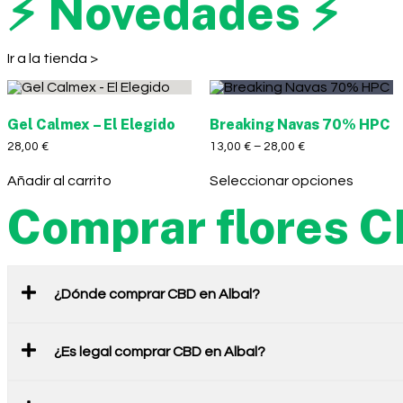
⚡ Novedades ⚡
Ir a la tienda >
Gel Calmex – El Elegido
Breaking Navas 70% HPC
28,00
€
13,00
€
–
28,00
€
Añadir al carrito
Seleccionar opciones
Comprar flores C
¿Dónde comprar CBD en Albal?
¿Es legal comprar CBD en Albal?