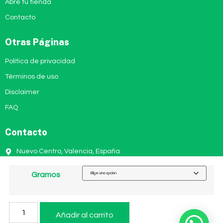
Abre tu tienda
Contacto
Otras Páginas
Política de privacidad
Términos de uso
Disclaimer
FAQ
Contacto
Nuevo Centro, Valencia, España
+34 611 776 420
Gramos
info@bigdreamcbd.com
Hecho por Estrato Markeing 🚀
Añadir al carrito
Copyright © 2024. Todos los derechos reservados