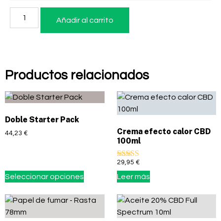
Añadir al carrito
Productos relacionados
Doble Starter Pack
Crema efecto calor CBD
44,23
€
100ml
29,95
€
Valorado con
5.00
Seleccionar opciones
Leer más
de 5