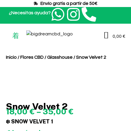
Envío gratis a partir de 50€​
¿Necesitas ayuda?
0,00
€
Inicio
/
Flores CBD
/
Glasshouse
/ Snow Velvet 2
Snow Velvet 2
18,00
€
–
35,00
€
❄️ SNOW VELVET 1