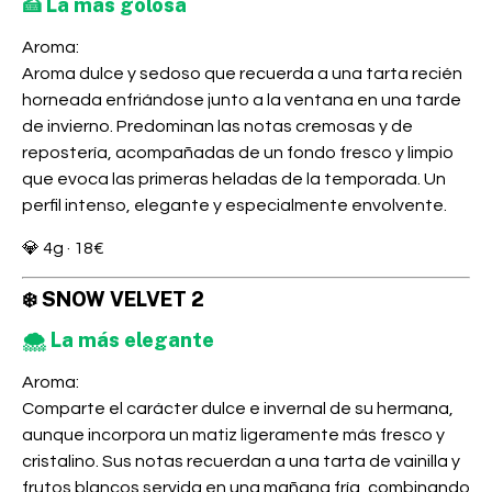
🍰 La más golosa
Aroma:
Aroma dulce y sedoso que recuerda a una tarta recién
horneada enfriándose junto a la ventana en una tarde
de invierno. Predominan las notas cremosas y de
repostería, acompañadas de un fondo fresco y limpio
que evoca las primeras heladas de la temporada. Un
perfil intenso, elegante y especialmente envolvente.
💎
4g · 18€
❄️ SNOW VELVET 2
🌨️ La más elegante
Aroma:
Comparte el carácter dulce e invernal de su hermana,
aunque incorpora un matiz ligeramente más fresco y
cristalino. Sus notas recuerdan a una tarta de vainilla y
frutos blancos servida en una mañana fría, combinando