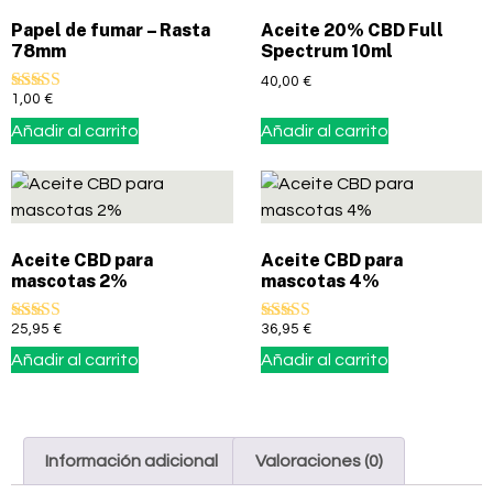
Papel de fumar – Rasta
Aceite 20% CBD Full
78mm
Spectrum 10ml
40,00
€
1,00
€
Valorado con
5.00
Añadir al carrito
Añadir al carrito
de 5
Aceite CBD para
Aceite CBD para
mascotas 2%
mascotas 4%
25,95
€
36,95
€
Valorado con
Valorado con
5.00
5.00
Añadir al carrito
Añadir al carrito
de 5
de 5
Información adicional
Valoraciones (0)