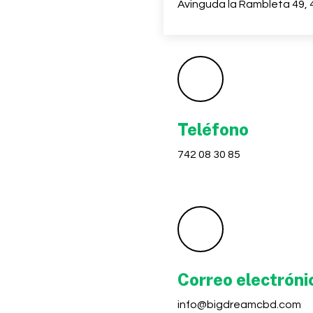
Avinguda la Rambleta 49, 
Teléfono
742 08 30 85
Correo electróni
info@bigdreamcbd.com