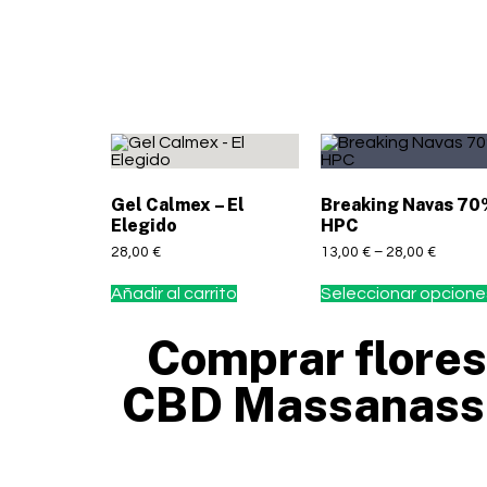
Gel Calmex – El
Breaking Navas 7
Elegido
HPC
28,00
€
13,00
€
–
28,00
€
Añadir al carrito
Seleccionar opcione
Comprar flore
CBD Massanass