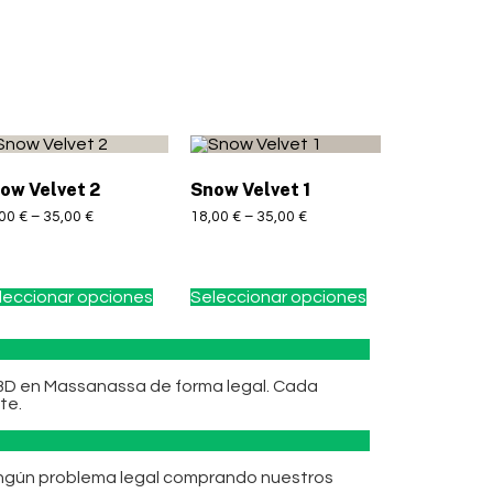
ow Velvet 2
Snow Velvet 1
,00
€
–
35,00
€
18,00
€
–
35,00
€
leccionar opciones
Seleccionar opciones
D en Massanassa de forma legal. Cada
te.
ingún problema legal comprando nuestros