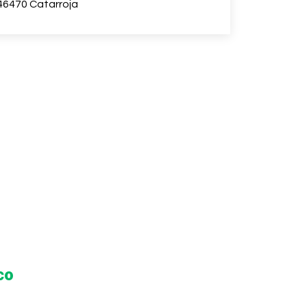
46470 Catarroja
co