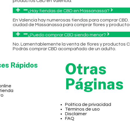
productos CBD en Valencia.
¿Hay tiendas de CBD en Massanassa?
En Valencia hay numerosas tiendas para comprar CBD.
ciudad de Massanassa para comprar flores y producto
¿Puedo comprar CBD siendo menor?
No. Lamentablemente la venta de flores y productos C
Podrás comprar CBD acompañado de un adulto.
Otras
ces Rápidos
Páginas
online
 tienda
to
Política de privacidad
Términos de uso
Disclaimer
FAQ