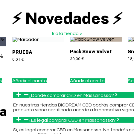
⚡ Novedades ⚡
Ir a la tienda >
Pack Snow Velvet
Sn
PRUEBA
0%
30,00
€
18
0,01
€
s
Añadir al carrito
Añadir al carrito
Se
s
¿Dónde comprar CBD en Massanassa?
En nuestras tiendas BIGDREAM CBD podrás comprar CB
a
producto viene certificado acorde a la normativa vigen
¿Es legal comprar CBD en Massanassa?
Si, es legal comprar CBD en Massanassa. No tendrás n