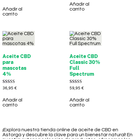
de 5
5.00
Añadir al
de 5
Añadir al
carrito
carrito
Aceite CBD
Aceite CBD
para
Classic 30%
mascotas
Full
4%
Spectrum
Valorado con
Valorado con
36,95
€
59,95
€
5.00
5.00
de 5
de 5
Añadir al
Añadir al
carrito
carrito
¡Explora nuestra tienda online de aceite de CBD en
Astorga y descubre la clave para un bienestar natural! En