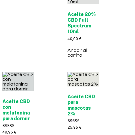
Aceite 20%
CBD Full
Spectrum
10ml
40,00
€
Añadir al
carrito
Aceite CBD
Aceite CBD
para
con
mascotas
melatonina
2%
para dormir
Valorado con
25,95
€
5.00
Valorado con
49,95
€