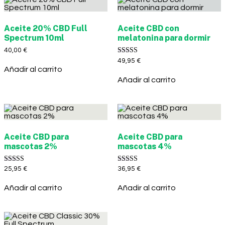
Aceite 20% CBD Full
Aceite CBD con
Spectrum 10ml
melatonina para dormir
40,00
€
Valorado con
49,95
€
5.00
Añadir al carrito
de 5
Añadir al carrito
Aceite CBD para
Aceite CBD para
mascotas 2%
mascotas 4%
Valorado con
Valorado con
25,95
€
36,95
€
5.00
5.00
de 5
de 5
Añadir al carrito
Añadir al carrito