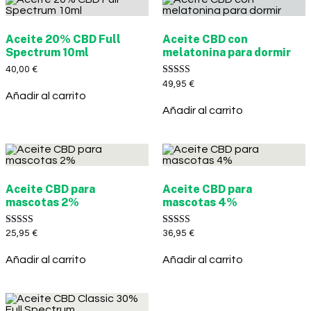
Aceite 20% CBD Full
Aceite CBD con
Spectrum 10ml
melatonina para dormir
40,00
€
Valorado con
49,95
€
5.00
Añadir al carrito
de 5
Añadir al carrito
Aceite CBD para
Aceite CBD para
mascotas 2%
mascotas 4%
Valorado con
Valorado con
25,95
€
36,95
€
5.00
5.00
de 5
de 5
Añadir al carrito
Añadir al carrito