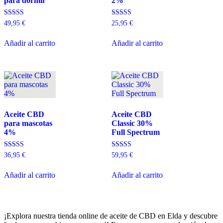
para dormir
2%
Valorado con
Valorado con
49,95
€
25,95
€
5.00
5.00
de 5
de 5
Añadir al carrito
Añadir al carrito
Aceite CBD
Aceite CBD
para mascotas
Classic 30%
4%
Full Spectrum
Valorado con
Valorado con
36,95
€
59,95
€
5.00
5.00
de 5
de 5
Añadir al carrito
Añadir al carrito
¡Explora nuestra tienda online de aceite de CBD en Elda y descubre