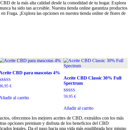
e CBD de la más alta calidad desde la comodidad de tu hogar. Explora
nca ha sido tan accesible. Nuestra tienda online garantiza productos
 en Fraga. ¡Explora las opciones en nuestra tienda online de flores de
Aceite CBD para mascotas 4%
Aceite CBD Classic 30% Full
Spectrum
Valorado con
36,95
€
5.00
de 5
Valorado con
59,95
€
Añadir al carrito
5.00
de 5
Añadir al carrito
ductos, ofrecemos los mejores aceites de CBD, extraídos con los más
stras opciones premium y disfruta de los beneficios del CBD
ficados legales. Da el paso hacia una vida más equilibrada hoy mismo