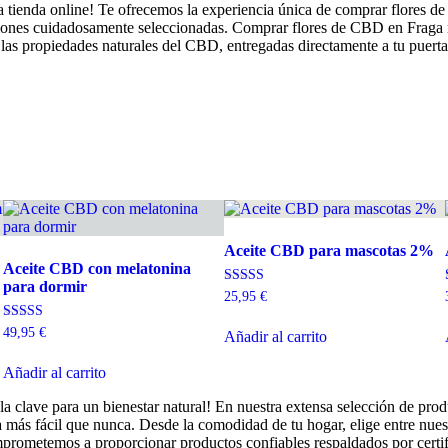
a tienda online! Te ofrecemos la experiencia única de comprar flores d
iones cuidadosamente seleccionadas. Comprar flores de CBD en Fraga nu
n las propiedades naturales del CBD, entregadas directamente a tu puerta
Aceite CBD para mascotas 2%
Aceite CBD con melatonina
para dormir
Valorado con
25,95
€
5.00
de 5
Valorado con
49,95
€
Añadir al carrito
5.00
de 5
Añadir al carrito
la clave para un bienestar natural! En nuestra extensa selección de pro
 más fácil que nunca. Desde la comodidad de tu hogar, elige entre nue
omprometemos a proporcionar productos confiables respaldados por certi