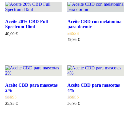
Aceite 20% CBD Full
Aceite CBD con melatonina
Spectrum 10ml
para dormir
40,00
€
Valorado con
49,95
€
5.00
de 5
Añadir al carrito
Añadir al carrito
Aceite CBD para mascotas
Aceite CBD para mascotas
2%
4%
Valorado con
Valorado con
25,95
€
36,95
€
5.00
5.00
de 5
de 5
Añadir al carrito
Añadir al carrito