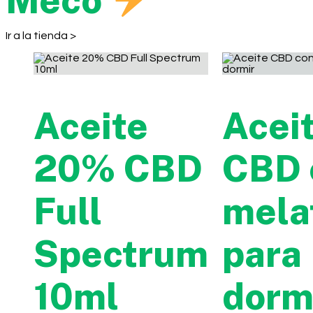
Meco
Ir a la tienda >
Aceite
Acei
20% CBD
CBD 
Full
mela
Spectrum
para
10ml
dorm