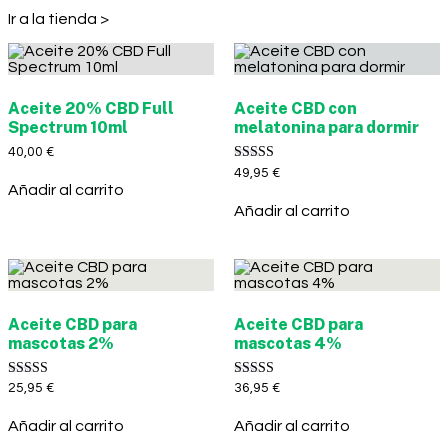
Ir a la tienda >
Aceite 20% CBD Full
Aceite CBD con
Spectrum 10ml
melatonina para dormir
40,00
€
Valorado con
49,95
€
5.00
Añadir al carrito
de 5
Añadir al carrito
Aceite CBD para
Aceite CBD para
mascotas 2%
mascotas 4%
Valorado con
Valorado con
25,95
€
36,95
€
5.00
5.00
de 5
de 5
Añadir al carrito
Añadir al carrito