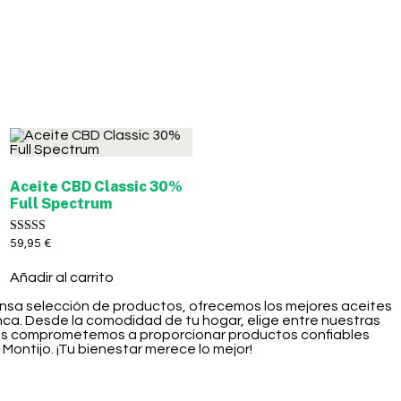
Aceite CBD Classic 30%
Full Spectrum
Valorado con
59,95
€
5.00
de 5
Añadir al carrito
tensa selección de productos, ofrecemos los mejores aceites
nca. Desde la comodidad de tu hogar, elige entre nuestras
 nos comprometemos a proporcionar productos confiables
Montijo. ¡Tu bienestar merece lo mejor!