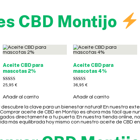
es CBD Montijo
Aceite CBD para
Aceite CBD para
mascotas 2%
mascotas 4%
Valorado con
Valorado con
25,95
€
36,95
€
5.00
5.00
de 5
de 5
Añadir al carrito
Añadir al carrito
y descubre la clave para un bienestar natural! En nuestra ex
 Comprar aceite de CBD en Montijo es ahora más fácil que nu
regados directamente a tu puerta. En nuestra tienda online,
vida más equilibrada hoy mismo con nuestro aceite de CBD en 