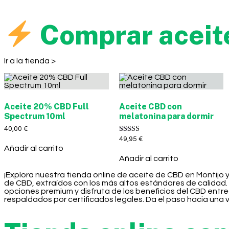
Comprar aceit
Ir a la tienda >
Aceite 20% CBD Full
Aceite CBD con
Spectrum 10ml
melatonina para dormir
40,00
€
Valorado con
49,95
€
5.00
Añadir al carrito
de 5
Añadir al carrito
¡Explora nuestra tienda online de aceite de CBD en Montijo 
de CBD, extraídos con los más altos estándares de calidad.
opciones premium y disfruta de los beneficios del CBD ent
respaldados por certificados legales. Da el paso hacia una 