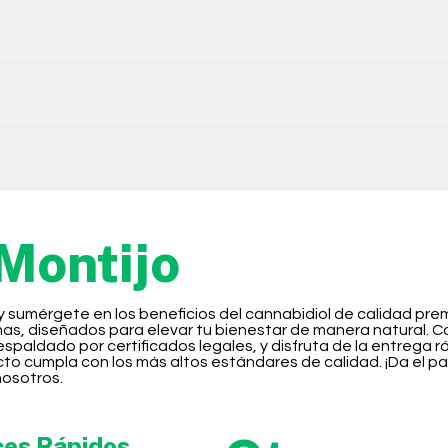
Montijo
y sumérgete en los beneficios del cannabidiol de calidad pr
, diseñados para elevar tu bienestar de manera natural. Com
aldado por certificados legales, y disfruta de la entrega ráp
to cumpla con los más altos estándares de calidad. ¡Da el p
nosotros.
ces Rápidos