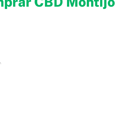
mprar CBD Montijo
.