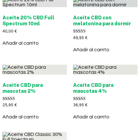
Aceite 20% CBD Full
Aceite CBD con
Spectrum 10ml
melatonina para dormir
40,00
€
Valorado con
49,95
€
5.00
Añadir al carrito
de 5
Añadir al carrito
Aceite CBD para
Aceite CBD para
mascotas 2%
mascotas 4%
Valorado con
Valorado con
25,95
€
36,95
€
5.00
5.00
de 5
de 5
Añadir al carrito
Añadir al carrito