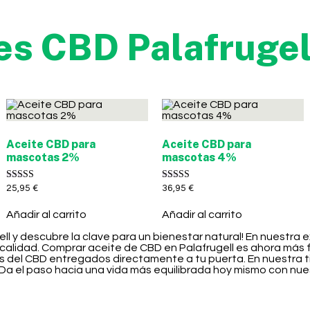
es CBD Palafruge
Aceite CBD para
Aceite CBD para
mascotas 2%
mascotas 4%
Valorado con
Valorado con
25,95
€
36,95
€
5.00
5.00
de 5
de 5
Añadir al carrito
Añadir al carrito
ell y descubre la clave para un bienestar natural! En nuestr
calidad. Comprar aceite de CBD en Palafrugell es ahora más f
ios del CBD entregados directamente a tu puerta. En nuestra
Da el paso hacia una vida más equilibrada hoy mismo con nues