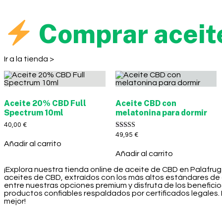
Comprar aceit
Ir a la tienda >
Aceite 20% CBD Full
Aceite CBD con
Spectrum 10ml
melatonina para dormir
40,00
€
Valorado con
49,95
€
5.00
Añadir al carrito
de 5
Añadir al carrito
¡Explora nuestra tienda online de aceite de CBD en Palafrug
aceites de CBD, extraídos con los más altos estándares de 
entre nuestras opciones premium y disfruta de los benefic
productos confiables respaldados por certificados legales. 
mejor!