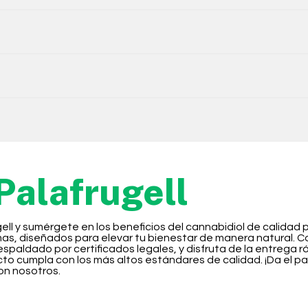
alafrugell
ell y sumérgete en los beneficios del cannabidiol de calidad
, diseñados para elevar tu bienestar de manera natural. Com
aldado por certificados legales, y disfruta de la entrega ráp
to cumpla con los más altos estándares de calidad. ¡Da el p
con nosotros.