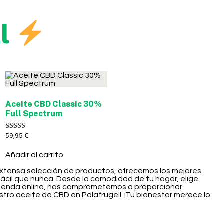
ll
Aceite CBD Classic 30%
Full Spectrum
Valorado con
59,95
€
5.00
de 5
Añadir al carrito
a extensa selección de productos, ofrecemos los mejores
ácil que nunca. Desde la comodidad de tu hogar, elige
 tienda online, nos comprometemos a proporcionar
tro aceite de CBD en Palafrugell. ¡Tu bienestar merece lo