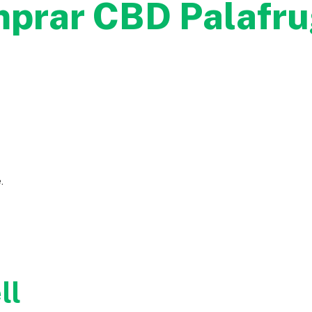
mprar CBD Palafru
.
ll