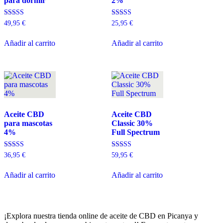
para dormir
2%
Valorado con
Valorado con
49,95
€
25,95
€
5.00
5.00
de 5
de 5
Añadir al carrito
Añadir al carrito
Aceite CBD
Aceite CBD
para mascotas
Classic 30%
4%
Full Spectrum
Valorado con
Valorado con
36,95
€
59,95
€
5.00
5.00
de 5
de 5
Añadir al carrito
Añadir al carrito
¡Explora nuestra tienda online de aceite de CBD en Picanya y