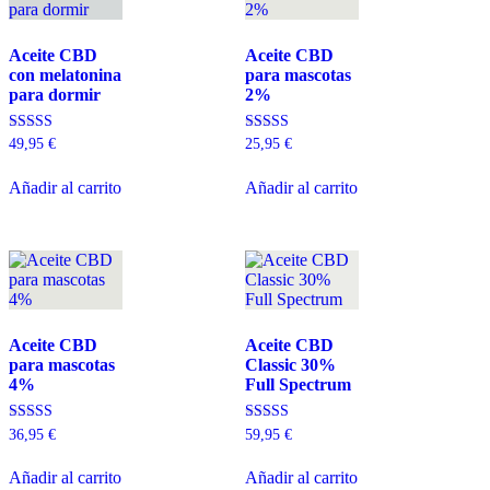
Aceite CBD
Aceite CBD
con melatonina
para mascotas
para dormir
2%
Valorado con
Valorado con
49,95
€
25,95
€
5.00
5.00
de 5
de 5
Añadir al carrito
Añadir al carrito
Aceite CBD
Aceite CBD
para mascotas
Classic 30%
4%
Full Spectrum
Valorado con
Valorado con
36,95
€
59,95
€
5.00
5.00
de 5
de 5
Añadir al carrito
Añadir al carrito