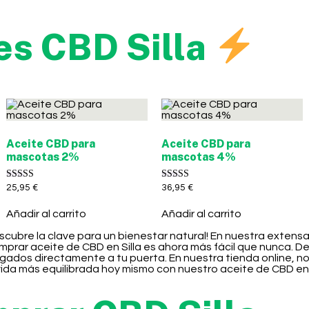
es CBD Silla
Aceite CBD para
Aceite CBD para
mascotas 2%
mascotas 4%
Valorado con
Valorado con
25,95
€
36,95
€
5.00
5.00
de 5
de 5
Añadir al carrito
Añadir al carrito
descubre la clave para un bienestar natural! En nuestra exten
mprar aceite de CBD en Silla es ahora más fácil que nunca. D
regados directamente a tu puerta. En nuestra tienda online,
vida más equilibrada hoy mismo con nuestro aceite de CBD en S