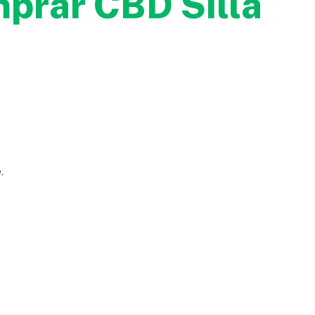
mprar CBD Silla
.