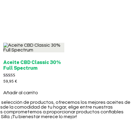
Aceite CBD Classic 30%
Full Spectrum
Valorado con
59,95
€
5.00
de 5
Añadir al carrito
sa selección de productos, ofrecemos los mejores aceites de
esde la comodidad de tu hogar, elige entre nuestras
 nos comprometemos a proporcionar productos confiables
illa. ¡Tu bienestar merece lo mejor!