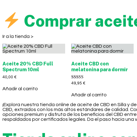
Comprar aceit
Ir a la tienda >
Aceite 20% CBD Full
Aceite CBD con
Spectrum 10ml
melatonina para dormir
40,00
€
Valorado con
49,95
€
5.00
Añadir al carrito
de 5
Añadir al carrito
¡Explora nuestra tienda online de aceite de CBD en Silla y 
CBD, extraídos con los más altos estándares de calidad. Co
opciones premium y disfruta de los beneficios del CBD ent
respaldados por certificados legales. Da el paso hacia una 