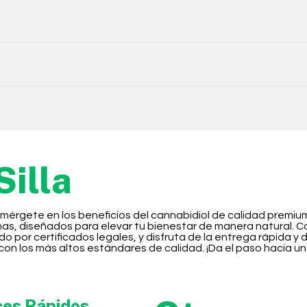
illa
sumérgete en los beneficios del cannabidiol de calidad premi
, diseñados para elevar tu bienestar de manera natural. Comp
or certificados legales, y disfruta de la entrega rápida y d
n los más altos estándares de calidad. ¡Da el paso hacia una
ces Rápidos