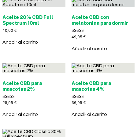
Aceite 20% CBD Full
Aceite CBD con
Spectrum 10ml
melatonina para dormir
40,00
€
Valorado con
49,95
€
5.00
Añadir al carrito
de 5
Añadir al carrito
Aceite CBD para
Aceite CBD para
mascotas 2%
mascotas 4%
Valorado con
Valorado con
25,95
€
36,95
€
5.00
5.00
de 5
de 5
Añadir al carrito
Añadir al carrito