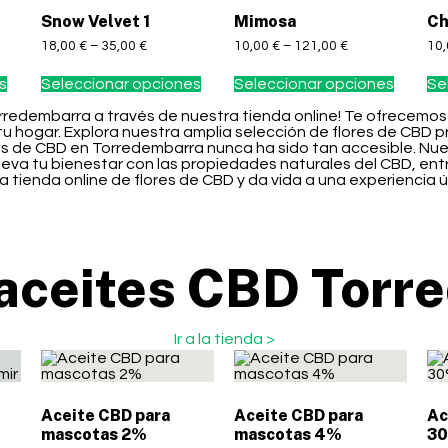
Snow Velvet 1
Mimosa
Ch
18,00
€
–
35,00
€
10,00
€
–
121,00
€
10
s
Seleccionar opciones
Seleccionar opciones
Se
rredembarra a través de nuestra tienda online! Te ofrecemos
u hogar. Explora nuestra amplia selección de flores de CBD p
 de CBD en Torredembarra nunca ha sido tan accesible. Nues
Eleva tu bienestar con las propiedades naturales del CBD, e
 tienda online de flores de CBD y da vida a una experiencia ú
aceites CBD Torr
Ir a la tienda >
Aceite CBD para
Aceite CBD para
Ac
mascotas 2%
mascotas 4%
30