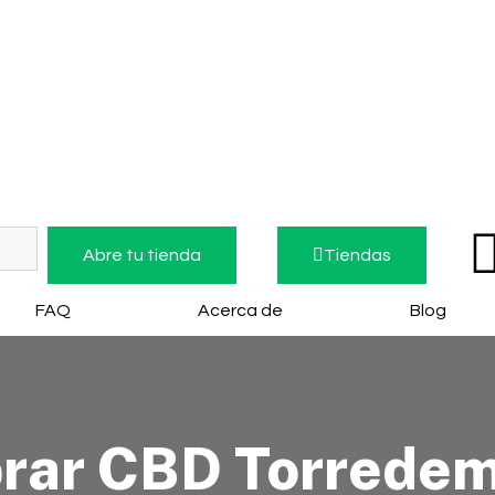
Abre tu tienda
Tiendas
FAQ
Acerca de
Blog
rar CBD Torredem