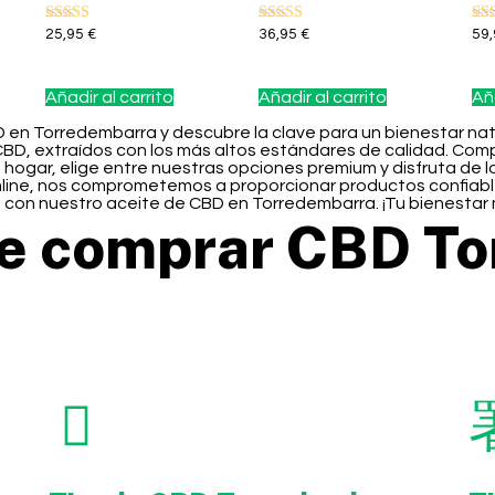
Valorado con
Valorado con
Val
25,95
€
36,95
€
59
5.00
5.00
5.0
de 5
de 5
de 
Añadir al carrito
Añadir al carrito
Aña
D en Torredembarra y descubre la clave para un bienestar nat
CBD, extraídos con los más altos estándares de calidad. Co
 hogar, elige entre nuestras opciones premium y disfruta de 
nline, nos comprometemos a proporcionar productos confiable
 con nuestro aceite de CBD en Torredembarra. ¡Tu bienestar 
ne comprar CBD T