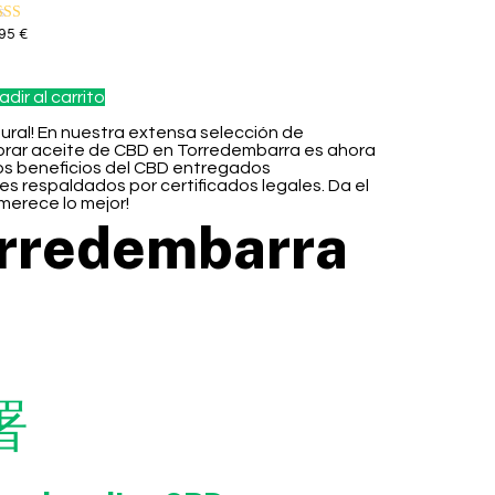
orado con
,95
€
0
5
dir al carrito
ural! En nuestra extensa selección de
mprar aceite de CBD en Torredembarra es ahora
los beneficios del CBD entregados
s respaldados por certificados legales. Da el
merece lo mejor!
orredembarra