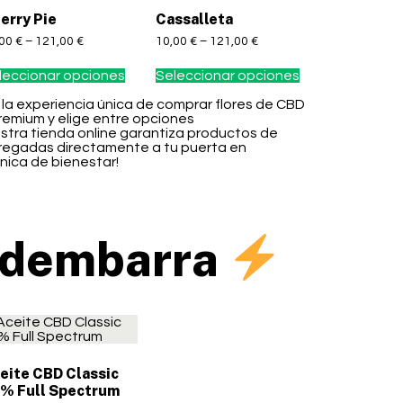
erry Pie
Cassalleta
,00
€
–
121,00
€
10,00
€
–
121,00
€
leccionar opciones
Seleccionar opciones
 la experiencia única de comprar flores de CBD
remium y elige entre opciones
tra tienda online garantiza productos de
ntregadas directamente a tu puerta en
nica de bienestar!
edembarra
eite CBD Classic
% Full Spectrum