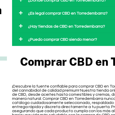
¿Dónde comprar CBD en Torredembarra?
a
¿Es legal comprar CBD en Torredembarra?
¿Hay tiendas de CBD en Torredembarra?
¿Puedo comprar CBD siendo menor?
Comprar CBD en 
¡Descubre la fuente confiable para comprar CBD en To
del cannabidiol de calidad premium! Nuestra tienda o
de CBD, desde aceites hasta comestibles y cremas, di
manera natural. Comprar CBD en Torredembarra nunca h
catálogo cuidadosamente seleccionado, respaldado por
entrega rápida y discreta directamente a tu puerta. Pr
asegurando que cada producto cumpla con los más alt