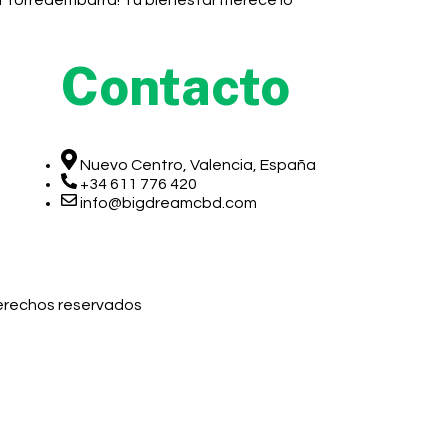
n Torredembarra! Tu bienestar merece lo
Contacto
Nuevo Centro, Valencia, España
+34 611 776 420
info@bigdreamcbd.com
derechos reservados