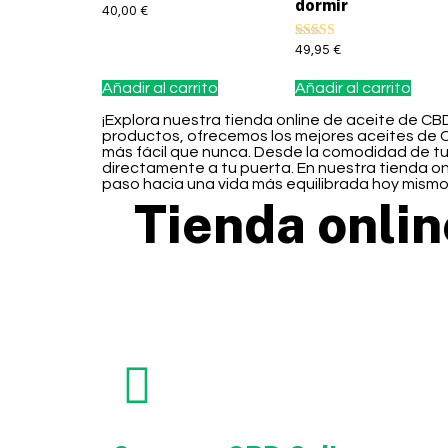
dormir
40,00
€
Valorado con
49,95
€
5.00
de 5
Añadir al carrito
Añadir al carrito
¡Explora nuestra tienda online de aceite de CB
productos, ofrecemos los mejores aceites de 
más fácil que nunca. Desde la comodidad de tu
directamente a tu puerta. En nuestra tienda o
paso hacia una vida más equilibrada hoy mismo
Tienda onli