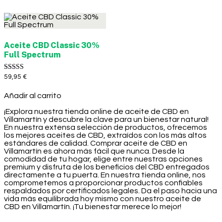
Aceite CBD Classic 30%
Full Spectrum
Valorado con
59,95
€
5.00
de 5
Añadir al carrito
¡Explora nuestra tienda online de aceite de CBD en
Villamartín y descubre la clave para un bienestar natural!
En nuestra extensa selección de productos, ofrecemos
los mejores aceites de CBD, extraídos con los más altos
estándares de calidad. Comprar aceite de CBD en
Villamartín es ahora más fácil que nunca. Desde la
comodidad de tu hogar, elige entre nuestras opciones
premium y disfruta de los beneficios del CBD entregados
directamente a tu puerta. En nuestra tienda online, nos
comprometemos a proporcionar productos confiables
respaldados por certificados legales. Da el paso hacia una
vida más equilibrada hoy mismo con nuestro aceite de
CBD en Villamartín. ¡Tu bienestar merece lo mejor!