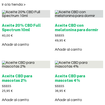
Ir a la tienda >
Aceite 20% CBD Full
Aceite CBD con
Spectrum 10ml
melatonina para dormir
40,00
€
Valorado con
49,95
€
5.00
Añadir al carrito
de 5
Añadir al carrito
Aceite CBD para
Aceite CBD para
mascotas 2%
mascotas 4%
Valorado con
Valorado con
25,95
€
36,95
€
5.00
5.00
de 5
de 5
Añadir al carrito
Añadir al carrito