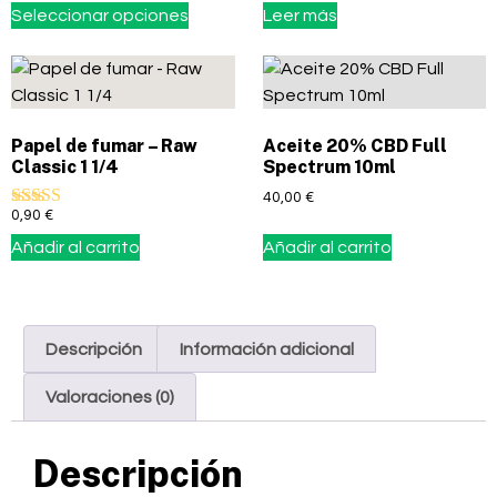
5.00
Seleccionar opciones
Leer más
de 5
Papel de fumar – Raw
Aceite 20% CBD Full
Classic 1 1/4
Spectrum 10ml
40,00
€
0,90
€
Valorado con
5.00
Añadir al carrito
Añadir al carrito
de 5
Descripción
Información adicional
Valoraciones (0)
Descripción