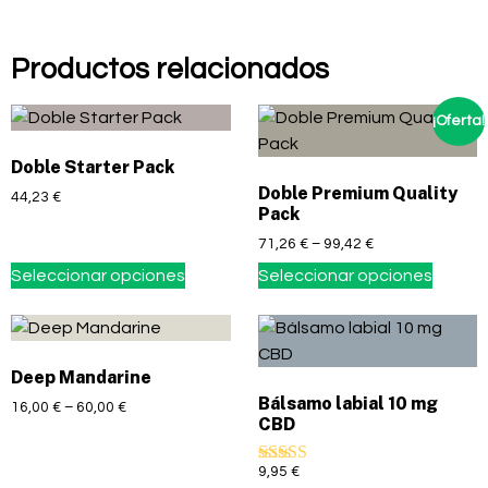
Productos relacionados
¡Oferta!
Doble Starter Pack
Doble Premium Quality
44,23
€
Pack
71,26
€
–
99,42
€
Seleccionar opciones
Seleccionar opciones
Deep Mandarine
Bálsamo labial 10 mg
16,00
€
–
60,00
€
CBD
9,95
€
Valorado con