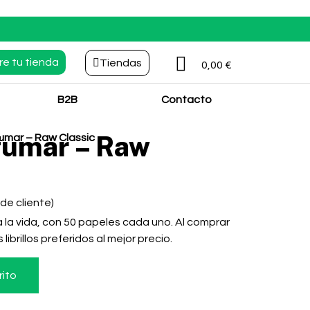
re tu tienda
Tiendas
0,00
€
B2B
Contacto
fumar – Raw
fumar – Raw Classic
de cliente)
 la vida, con 50 papeles cada uno. Al comprar
librillos preferidos al mejor precio.
rito