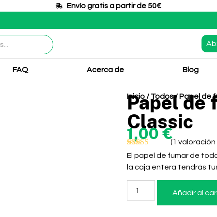
Envío gratis a partir de 50€​
Ab
FAQ
Acerca de
Blog
Papel de 
Inicio
/
Todos
/ Papel de 
Classic
1,00
€
(
1
valoración 
Valorado con
1
El papel de fumar de toda
5.00
de 5 en
la caja entera tendrás tus 
base a
valoración de
un cliente
Añadir al car