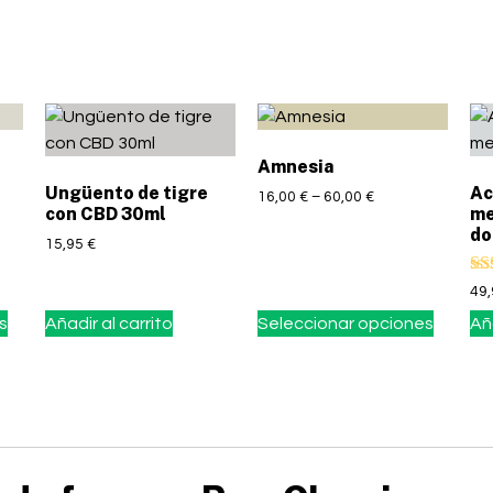
Amnesia
Ungüento de tigre
Ac
16,00
€
–
60,00
€
con CBD 30ml
me
do
15,95
€
Va
49
5.
s
Añadir al carrito
Seleccionar opciones
Aña
de 