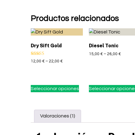
Productos relacionados
Dry Sift Gold
Diesel Tonic
15,00
€
–
26,00
€
Valorado con
12,00
€
–
22,00
€
5.00
de 5
Seleccionar opciones
Seleccionar opcione
Valoraciones (1)