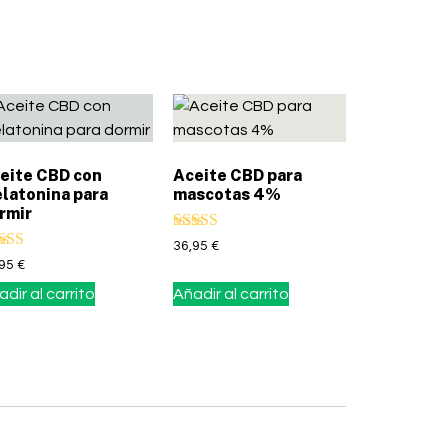
eite CBD con
Aceite CBD para
latonina para
mascotas 4%
rmir
Valorado con
36,95
€
5.00
lorado con
,95
€
de 5
00
dir al carrito
Añadir al carrito
5