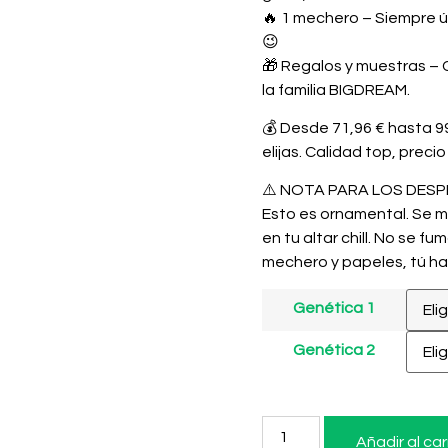
🔥
1 mechero
– Siempre út
😉
🎁
Regalos y muestras
– 
la familia BIGDREAM.
💰 Desde
71,96 € hasta 9
elijas. Calidad top, precio
⚠️
NOTA PARA LOS DESP
Esto es
ornamental
. Se 
en tu altar chill. No se fu
mechero y papeles, tú haz
Genética 1
Genética 2
Añadir al car