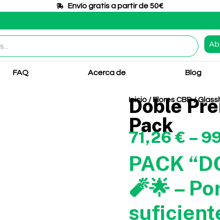
Envío gratis a partir de 50€​
Ab
FAQ
Acerca de
Blog
Doble Pr
Inicio
/
Flores CBD
/
Glass
Pack
71,26
€
–
9
PACK “D
🧨🌟 – Po
suficient