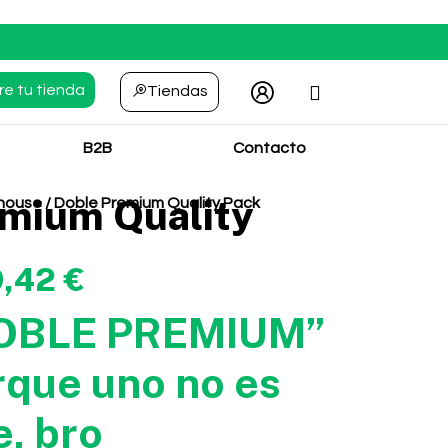
re tu tienda
Tiendas
B2B
Contacto
emium Quality
house
/ Doble Premium Quality Pack
9,42
€
OBLE PREMIUM”
rque uno no es
e, bro