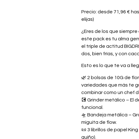
Precio: desde 71,96 € ha
elijas)
¿Eres de los que siempre
este pack es
tu alma ge
el triple de actitud BIGD
dos, bien frías, y con cac
Esto es lo que te va a llega
🌿
2 bolsas de 10G de flo
variedades que más te gu
combinar como un chef del
💽
Grinder metálico
– El d
funcional.
🛸
Bandeja metálica
– Gra
miguita de flow.
📜
3 librillos de papel King
guiño).