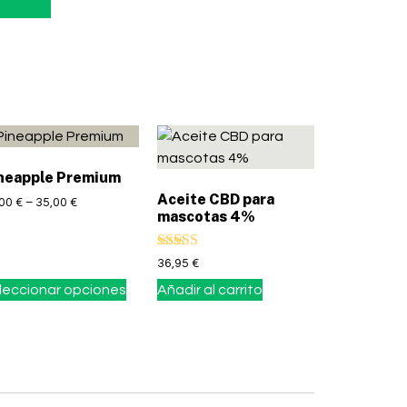
neapple Premium
Aceite CBD para
,00
€
–
35,00
€
mascotas 4%
Valorado con
36,95
€
5.00
leccionar opciones
Añadir al carrito
de 5