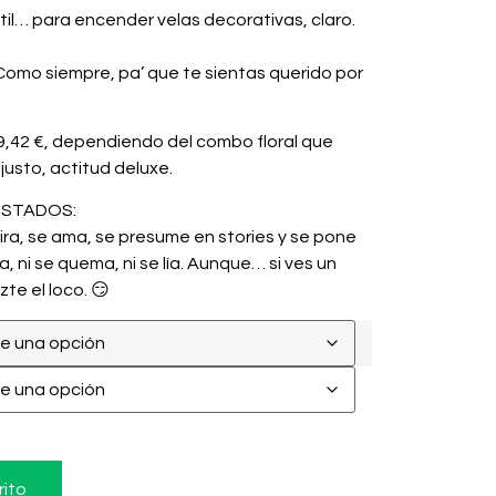
il… para encender velas decorativas, claro.
Como siempre, pa’ que te sientas querido por
9,42 €
, dependiendo del combo floral que
 justo, actitud deluxe.
ISTADOS:
mira, se ama, se presume en stories y se pone
ma, ni se quema, ni se lía. Aunque… si ves un
te el loco. 😏
rito