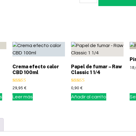
Pi
Crema efecto calor
Papel de fumar – Raw
18
CBD 100ml
Classic 1 1/4
Valorado con
Valorado con
29,95
€
0,90
€
5.00
5.00
s
Leer más
Añadir al carrito
Se
de 5
de 5