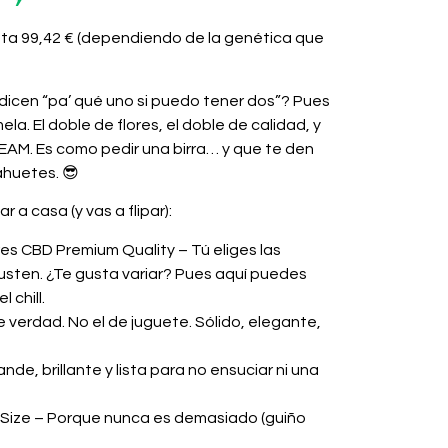
sta 99,42 € (dependiendo de la genética que
 dicen “pa’ qué uno si puedo tener dos”? Pues
mela
. El doble de flores, el doble de calidad, y
REAM. Es como pedir una birra… y que te den
ahuetes. 😎
r a casa (y vas a flipar):
res CBD Premium Quality
– Tú eliges las
sten. ¿Te gusta variar? Pues aquí puedes
 chill.
e verdad. No el de juguete. Sólido, elegante,
nde, brillante y lista para no ensuciar ni una
 Size
– Porque nunca es demasiado (guiño